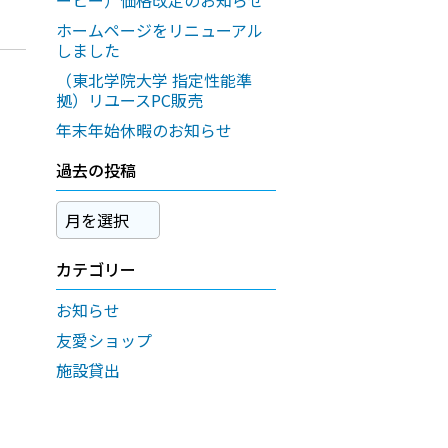
ーヒー）価格改定のお知らせ
ホームページをリニューアル
しました
（東北学院大学 指定性能準
拠）リユースPC販売
年末年始休暇のお知らせ
過去の投稿
過
去
カテゴリー
の
投
お知らせ
稿
友愛ショップ
施設貸出